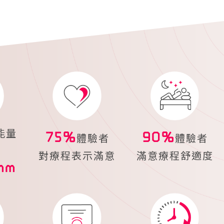
能量
75%
90%
體驗者
體驗者
至
對療程表示滿意
滿意療程舒適度
mm