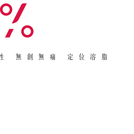
性 無創無痛 定位溶脂