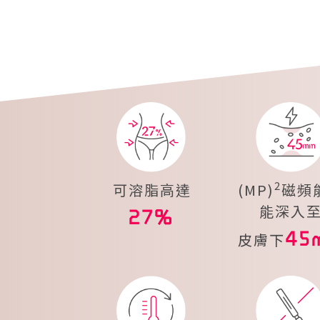
2
可溶脂高達
(MP)
磁頻
能深入
27%
45
皮膚下