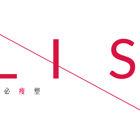
必
瘦
塑