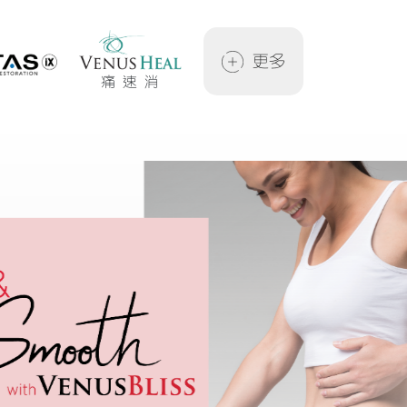
更多
痛速消
微米毛孔槍
必瘦塑
光學雕塑師
納米換膚槍