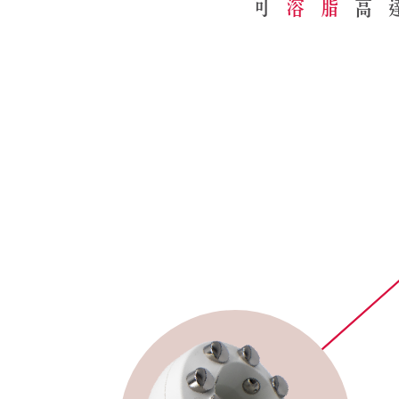
可
溶脂
高