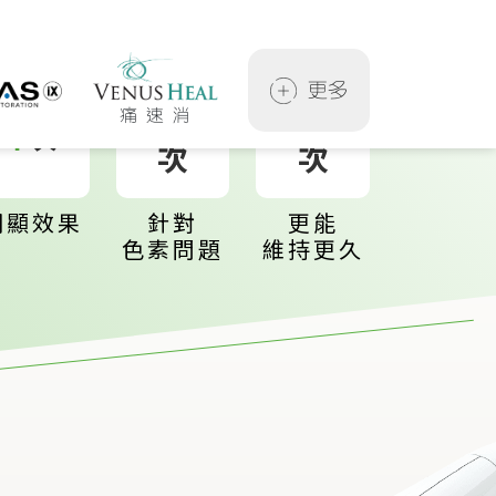
1-2
6-8
次
1
次
次
明顯效果
針對
更能
色素問題
維持更久