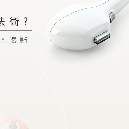
法術?
人優點